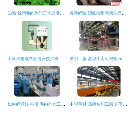
知識 我們養的魚兒正常該活多久 短的2年,長的上百年
養豬經驗 沼氣液喂豬應注意的事項
山東科陽混料倉混合攪拌機飼料顆粒機全國價最低
透明工廠 混線生產可視化 mm自動化與驅動網
如何經營好 科研 導向的代工廠,這位 工科男 有話要說
中聯重科 高機智能工廠 超乎你的想象