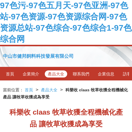
97色污-97色五月天-97色亚洲-97色
站-97色资源-97色资源综合网-97色
资源总站-97色综合-97色综合1-97色
综合网
中山市健邦飼料科技發展有限公司
首頁
企業簡介
產品大全
聯系我們
企業信息
訪客
>
>
當前位置：
首頁
產品大全
科樂收 claas 牧草收獲全程機械化
產品 讓牧草收獲成為享受
科樂收 claas 牧草收獲全程機械化產
品 讓牧草收獲成為享受