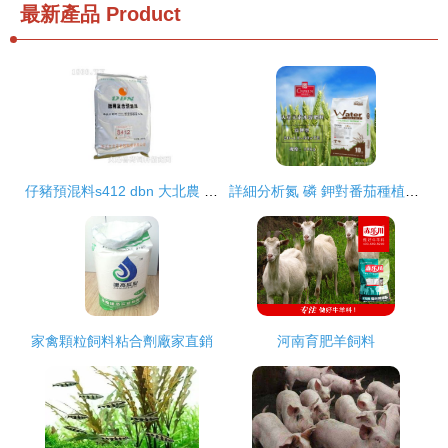
最新產品
Product
仔豬預混料s412 dbn 大北農 產品圖片
詳細分析氮 磷 鉀對番茄種植有什么影響
家禽顆粒飼料粘合劑廠家直銷
河南育肥羊飼料