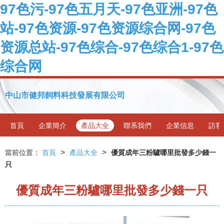
97色污-97色五月天-97色亚洲-97色
站-97色资源-97色资源综合网-97色
资源总站-97色综合-97色综合1-97色
综合网
中山市健邦飼料科技發展有限公司
首頁
企業簡介
產品大全
聯系我們
企業信息
訪客
>
>
當前位置：
首頁
產品大全
優質成年三粉驢哪里批發多少錢一
只
優質成年三粉驢哪里批發多少錢一只