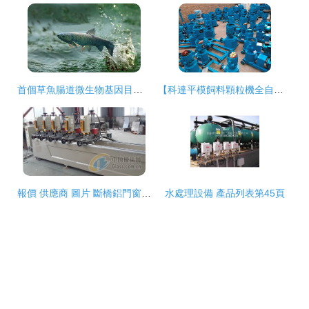
首個草魚腸道微生物基因目錄構建
【科達平模飼料顆粒機全自動飼料顆粒機歡迎選購】-
報價 供應商 圖片 斷橋鋁門窗設備直銷 斷橋鋁門窗設備供應 斷橋鋁門窗設備價位 濟南科萊機器制造廠
水處理設備 產品列表第45頁