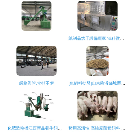
紙制品烘干設備廠家 鴻科微波設備 紙制品烘干設備
嚴格監管,常抓不懈
[魚飼料批發]山東臨沂郯城縣魚飼料 180.00元/袋通威魚飼料 _ 一畝田
化肥造粒機江西新品養牛飼料顆粒機
豬用高活性 高純度菌種飼料 全程無抗